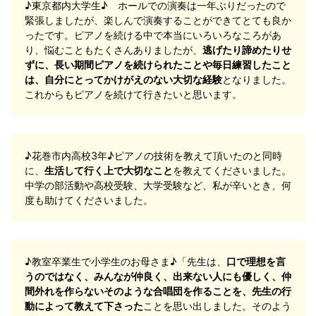
♪東京都内大学生♪ ホールでの演奏は一年ぶりだったので
緊張しましたが、楽しんで演奏することができてとても良か
ったです。ピアノを続ける中で本当にいろいろなころがあ
り、悩むこともたくさんありましたが、
逃げたり諦めたりせ
ずに、長い期間ピアノを続けられたことや毎日練習したこと
は、自分にとってかけがえのない大切な経験
となりました。
これからもピアノを続けて行きたいと思います。
♪花巻市内高校3年♪ピアノの技術を教えて頂いたのと同時
に、
生活して行く上で大切なこと
を教えてくださいました。
中学の部活動や高校受験、大学受験など、私が辛いとき、何
度も助けてくださいました。
♪教室卒業生で小学生のお母さま♪「先生は、
口で理想を言
うのではなく、みんなが仲良く、出来ない人にも優しく、仲
間外れを作らないそのような合唱団を作ることを、先生の行
動によって教えて下さった
ことを思い出しました。そのよう