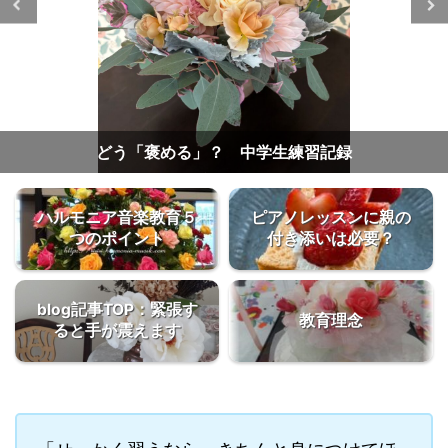
小さい子のピアノレッスン★方向性を伝える
ハルモニア音楽教育５
ピアノレッスンに親の
つのポイント
付き添いは必要？
blog記事TOP：緊張す
教育理念
ると手が震えます