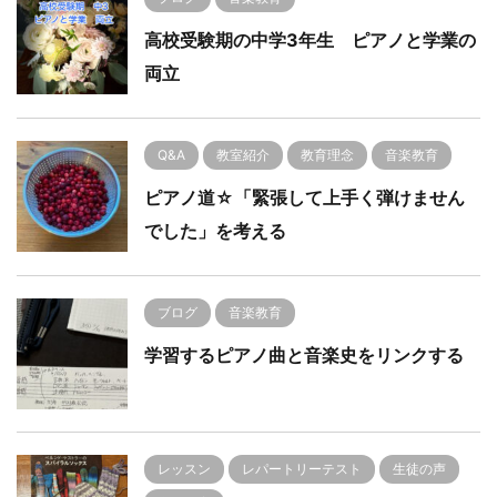
高校受験期の中学3年生 ピアノと学業の
両立
Q&A
教室紹介
教育理念
音楽教育
ピアノ道☆「緊張して上手く弾けません
でした」を考える
ブログ
音楽教育
学習するピアノ曲と音楽史をリンクする
レッスン
レパートリーテスト
生徒の声