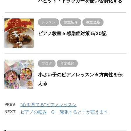
ハビット・トラッカーを使い習慣化する
レッスン
教室紹介
教室連絡
ピアノ教室☆感染症対策 5/20記
ブログ
音楽教育
小さい子のピアノレッスン★方向性を伝
える
PREV
“心を育てる”ピアノレッスン
NEXT
ピアノの悩み Q: 緊張すると手が震えます