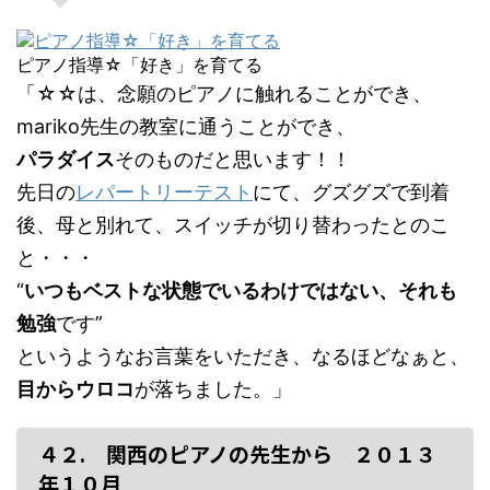
ピアノ指導☆「好き」を育てる
「☆☆は、念願のピアノに触れることができ、
mariko先生の教室に通うことができ、
パラダイス
そのものだと思います！！
先日の
レパートリーテスト
にて、グズグズで到着
後、母と別れて、スイッチが切り替わったとのこ
と・・・
“
いつもベストな状態でいるわけではない、それも
勉強
です”
というようなお言葉をいただき、なるほどなぁと、
目からウロコ
が落ちました。」
４２. 関西のピアノの先生から ２０１３
年１０月