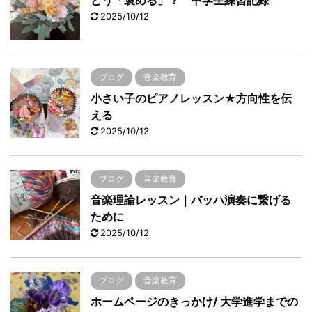
どう「褒める」？ 中学生練習記録
2025/10/12
ブログ
音楽教育
小さい子のピアノレッスン★方向性を伝
える
2025/10/12
ブログ
音楽教育
音楽理論レッスン｜バッハ演奏に繋げる
ために
2025/10/12
ブログ
音楽教育
ホームページのきっかけ/ 大学進学までの